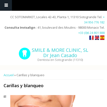
CC SOTOMARKET, Locales 42-43, Planta 1, 11310 Sotogrande Tel.
+
34 956 776 182
Consulta Invisalign
: 41, boulevard des Moulins - 98000 Monaco Tel.
+33 (0)6 24 801 888
SMILE & MORE CLINIC, SL
Dr Jean Casado
Dentista en Sotogrande (11310)
Vous êtes ici
Accueil
» Carillas y blanqueo
Carillas y blanqueo
El