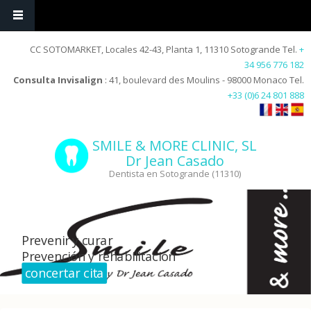
CC SOTOMARKET, Locales 42-43, Planta 1, 11310 Sotogrande Tel.
+
34 956 776 182
Consulta Invisalign
: 41, boulevard des Moulins - 98000 Monaco Tel.
+33 (0)6 24 801 888
SMILE & MORE CLINIC, SL
Dr Jean Casado
Dentista en Sotogrande (11310)
Prevenir y curar
Prevención y rehabilitación
concertar cita